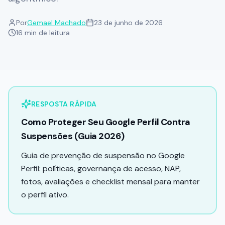
Ganhar Seguidores no Instagram
Por
Gemael Machado
23 de junho de 2026
FERRAMENTAS
16 min de leitura
GBP Check - Gerenciador de Perfis
APRENDA
Central de Conhecimento
GEO – Generative Engine Optimization
RESPOSTA RÁPIDA
Como Proteger Seu Google Perfil Contra
Guia de Otimização - Método 3C
Suspensões (Guia 2026)
Guia de prevenção de suspensão no Google
Perfil: políticas, governança de acesso, NAP,
fotos, avaliações e checklist mensal para manter
o perfil ativo.