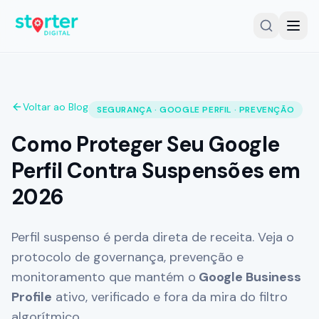
Voltar ao Blog
SERVIÇOS
SEGURANÇA · GOOGLE PERFIL · PREVENÇÃO
Gestor Google Meu Negócio
Como Proteger Seu Google
Auditoria Google Meu Negócio
Perfil Contra Suspensões em
2026
SEO Local
Criação de Sites
Perfil suspenso é perda direta de receita. Veja o
Planos e Investimento
protocolo de governança, prevenção e
monitoramento que mantém o
Google Business
Cases e Resultados
Profile
ativo, verificado e fora da mira do filtro
Comparativo de Soluções
algorítmico.