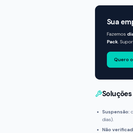
Sua emp
Fazemos
di
Pack
. Supo
Quero o
Soluções
Suspensão:
c
dias).
Não verificad