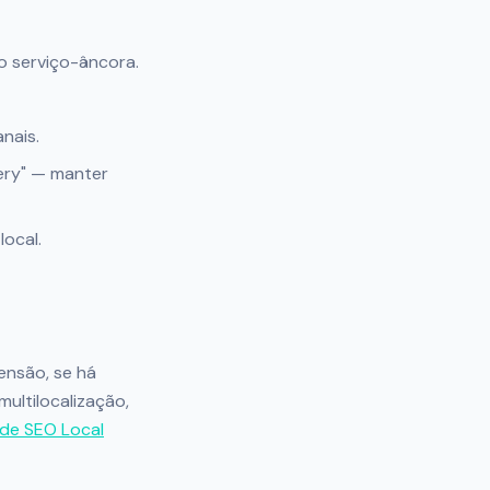
o serviço-âncora.
nais.
very" — manter
local.
ensão, se há
ultilocalização,
 de SEO Local