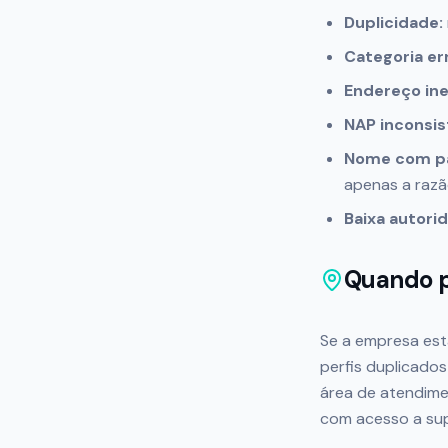
Duplicidade:
Categoria er
Endereço inel
NAP inconsis
Nome com pa
apenas a razão
Baixa autori
Quando p
Se a empresa est
perfis duplicados
área de atendime
com acesso a sup