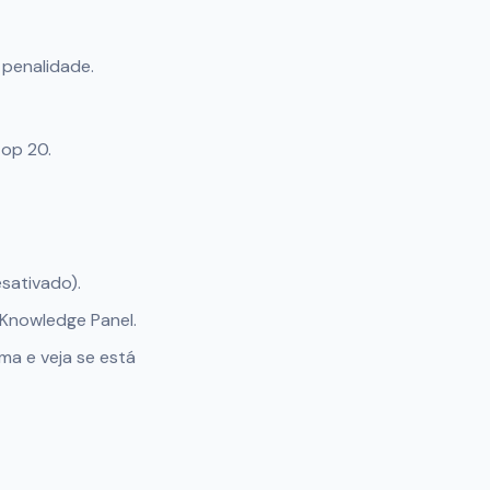
penalidade.
top 20.
esativado).
 Knowledge Panel.
ma e veja se está