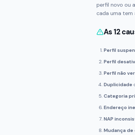
perfil novo ou
cada uma tem s
As 12 ca
Perfil suspe
Perfil desati
Perfil não ve
Duplicidade
d
Categoria pr
Endereço ine
NAP inconsi
Mudança de 