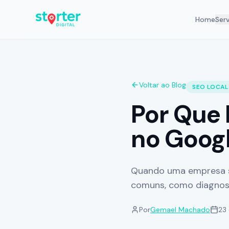
Home
Ser
Voltar ao Blog
SEO LOCAL
Por Que
no Goog
Quando uma empresa
comuns, como diagnost
Por
Gemael Machado
23