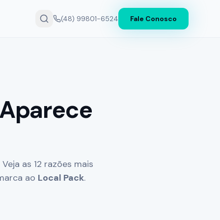
(48) 99801-6524
Fale Conosco
 Aparece
 Veja as 12 razões mais
 marca ao
Local Pack
.