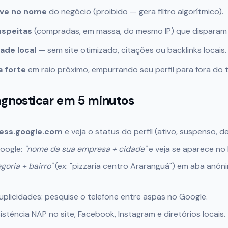
ave no nome
do negócio (proibido — gera filtro algorítmico).
uspeitas
(compradas, em massa, do mesmo IP) que disparam 
ade local
— sem site otimizado, citações ou backlinks locais.
 forte
em raio próximo, empurrando seu perfil para fora do 
gnosticar em 5 minutos
ess.google.com
e veja o status do perfil (ativo, suspenso, d
oogle:
"nome da sua empresa + cidade"
e veja se aparece no
goria + bairro"
(ex: "pizzaria centro Araranguá") em aba anôni
uplicidades: pesquise o telefone entre aspas no Google.
istência NAP no site, Facebook, Instagram e diretórios locais.