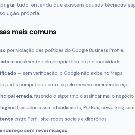
 apagar tudo, entenda que existem causas técnicas esp
olução própria.
usas mais comuns
nso
por violação das políticas do Google Business Profile.
vado
manualmente pelo proprietário ou por inatividade.
rificado
— sem verificação, o Google não exibe no Maps.
e perfis competindo entre si pelo mesmo nome/endereço.
incipal errada
, fazendo o algoritmo classificar mal o negócio.
legível
(residência sem atendimento, PO Box, coworking sem s
stente
entre Perfil, site, redes sociais e diretórios.
endereço sem reverificação
.