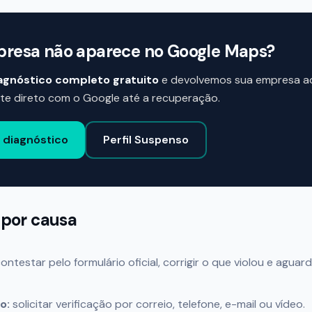
resa não aparece no Google Maps?
agnóstico completo gratuito
e devolvemos sua empresa a
rte direto com o Google até a recuperação.
 diagnóstico
Perfil Suspenso
 por causa
ontestar pelo formulário oficial, corrigir o que violou e aguard
o:
solicitar verificação por correio, telefone, e-mail ou vídeo.