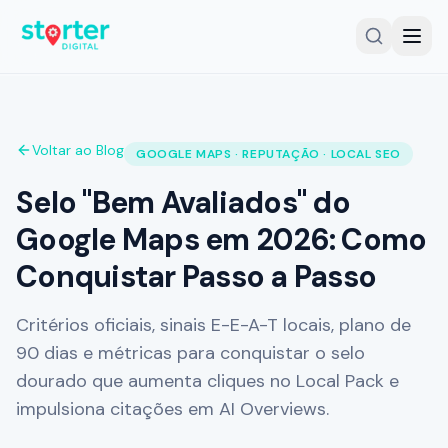
Voltar ao Blog
SERVIÇOS
GOOGLE MAPS · REPUTAÇÃO · LOCAL SEO
Gestor Google Meu Negócio
Selo "Bem Avaliados" do
Auditoria Google Meu Negócio
Google Maps em 2026: Como
Conquistar Passo a Passo
SEO Local
Criação de Sites
Critérios oficiais, sinais E-E-A-T locais, plano de
Planos e Investimento
90 dias e métricas para conquistar o selo
dourado que aumenta cliques no Local Pack e
Cases e Resultados
impulsiona citações em AI Overviews.
Comparativo de Soluções