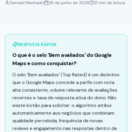
Gemael Machado
26 de junho de 2026
21 min de leitura
Ganhar Seguidores no Instagram
FERRAMENTAS
GBP Check - Gerenciador de Perfis
APRENDA
RESPOSTA RÁPIDA
Central de Conhecimento
O que é o selo 'Bem avaliados' do Google
GEO – Generative Engine Optimization
Maps e como conquistar?
Guia de Otimização - Método 3C
O selo 'Bem avaliados' (Top Rated) é um distintivo
que o Google Maps concede a perfis com nota
alta consistente, volume relevante de avaliações
recentes e taxa de resposta ativa do dono. Não
existe botão para solicitar: o algoritmo atribui
automaticamente aos negócios que combinam
qualidade percebida, frequência de novas
reviews e engajamento nas respostas dentro de