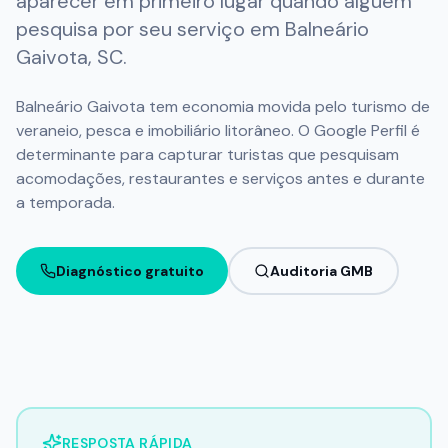
aparecer em primeiro lugar quando alguém
Ganhar Seguidores no Instagram
pesquisa por seu serviço em
Balneário
Gaivota
,
SC
.
FERRAMENTAS
GBP Check - Gerenciador de Perfis
Balneário Gaivota tem economia movida pelo turismo de
veraneio, pesca e imobiliário litorâneo. O Google Perfil é
APRENDA
determinante para capturar turistas que pesquisam
Central de Conhecimento
acomodações, restaurantes e serviços antes e durante
a temporada.
GEO – Generative Engine Optimization
Guia de Otimização - Método 3C
Diagnóstico gratuito
Auditoria GMB
RESPOSTA RÁPIDA