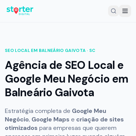
SERVIÇOS
SEO LOCAL EM
BALNEÁRIO GAIVOTA
·
SC
Gestor Google Meu Negócio
Agência de SEO Local e
Auditoria Google Meu Negócio
Google Meu Negócio em
SEO Local
Balneário Gaivota
Criação de Sites
Planos e Investimento
Estratégia completa de
Google Meu
Cases e Resultados
Negócio
,
Google Maps
e
criação de sites
otimizados
para empresas que querem
Comparativo de Soluções