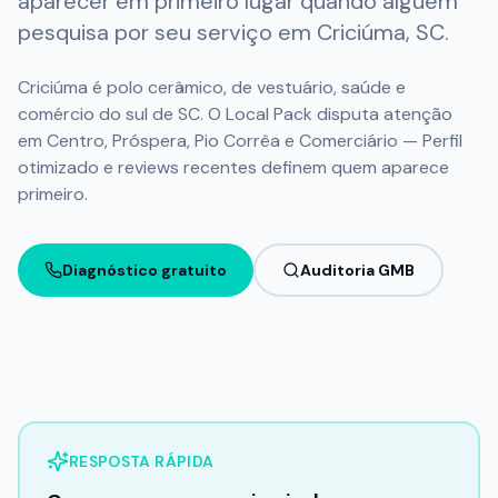
aparecer em primeiro lugar quando alguém
Ganhar Seguidores no Instagram
pesquisa por seu serviço em
Criciúma
,
SC
.
FERRAMENTAS
Criciúma é polo cerâmico, de vestuário, saúde e
GBP Check - Gerenciador de Perfis
comércio do sul de SC. O Local Pack disputa atenção
em Centro, Próspera, Pio Corrêa e Comerciário — Perfil
APRENDA
otimizado e reviews recentes definem quem aparece
Central de Conhecimento
primeiro.
GEO – Generative Engine Optimization
Guia de Otimização - Método 3C
Diagnóstico gratuito
Auditoria GMB
RESPOSTA RÁPIDA