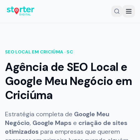
SERVIÇOS
SEO LOCAL EM
CRICIÚMA
·
SC
Gestor Google Meu Negócio
Agência de SEO Local e
Auditoria Google Meu Negócio
Google Meu Negócio em
SEO Local
Criciúma
Criação de Sites
Planos e Investimento
Estratégia completa de
Google Meu
Cases e Resultados
Negócio
,
Google Maps
e
criação de sites
otimizados
para empresas que querem
Comparativo de Soluções