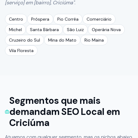
[serviço] em [bairro],
Criciúma
"
.
Centro
Próspera
Pio Corrêa
Comerciário
Michel
Santa Bárbara
São Luiz
Operária Nova
Cruzeiro do Sul
Mina do Mato
Rio Maina
Vila Floresta
Segmentos que mais
demandam SEO Local em
Criciúma
Atuamos com qualquer segmento, mas os nichos abaixo