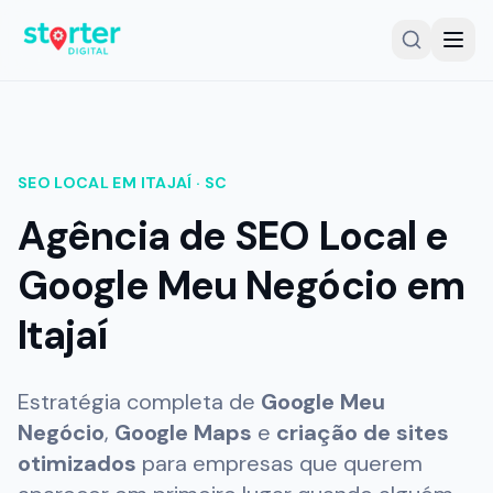
SERVIÇOS
SEO LOCAL EM
ITAJAÍ
·
SC
Gestor Google Meu Negócio
Agência de SEO Local e
Auditoria Google Meu Negócio
Google Meu Negócio em
SEO Local
Itajaí
Criação de Sites
Planos e Investimento
Estratégia completa de
Google Meu
Cases e Resultados
Negócio
,
Google Maps
e
criação de sites
otimizados
para empresas que querem
Comparativo de Soluções