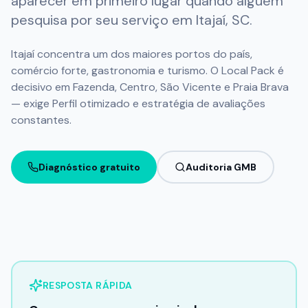
aparecer em primeiro lugar quando alguém
Ganhar Seguidores no Instagram
pesquisa por seu serviço em
Itajaí
,
SC
.
FERRAMENTAS
Itajaí concentra um dos maiores portos do país,
GBP Check - Gerenciador de Perfis
comércio forte, gastronomia e turismo. O Local Pack é
decisivo em Fazenda, Centro, São Vicente e Praia Brava
APRENDA
— exige Perfil otimizado e estratégia de avaliações
Central de Conhecimento
constantes.
GEO – Generative Engine Optimization
Guia de Otimização - Método 3C
Diagnóstico gratuito
Auditoria GMB
RESPOSTA RÁPIDA