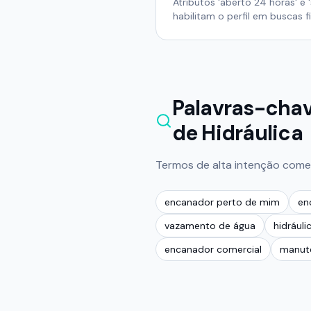
Atributos 'aberto 24 horas' e 
habilitam o perfil em buscas fi
Palavras-chav
de Hidráulica
Termos de alta intenção comer
encanador perto de mim
en
vazamento de água
hidráuli
encanador comercial
manute