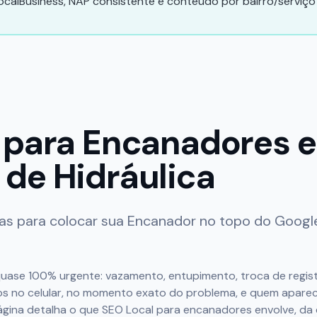
calBusiness, NAP consistente e conteúdo por bairro/serviço
 para
Encanadores e
de Hidráulica
das para colocar sua
Encanador
no topo do Google
ase 100% urgente: vazamento, entupimento, troca de regist
os no celular, no momento exato do problema, e quem apare
ágina detalha o que SEO Local para encanadores envolve, da 