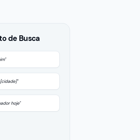
o de Busca
im"
[cidade]"
ador
hoje"