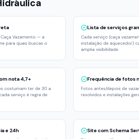
idráulica
reta
Lista de serviços gran
u Caça Vazamento — a
Cada serviço (caça vazame
ine para quais buscas o
instalação de aquecedor) c
amplia visibilidade.
com nota 4,7+
Frequência de fotos 
ps costumam ter de 30 a
Fotos antes/depois de vaz
 cada serviço é regra de
resolvidos e instalações ger
ia e 24h
Site com Schema Ser