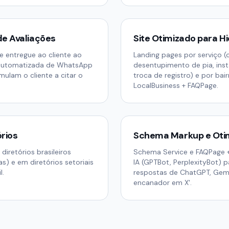
de Avaliações
Site Otimizado para Hi
 entregue ao cliente ao
Landing pages por serviço 
 automatizada de WhatsApp
desentupimento de pia, ins
mulam o cliente a citar o
troca de registro) e por ba
LocalBusiness + FAQPage.
órios
Schema Markup e Otim
iretórios brasileiros
Schema Service e FAQPage +
as) e em diretórios setoriais
IA (GPTBot, PerplexityBot)
l.
respostas de ChatGPT, Gemin
encanador em X'.