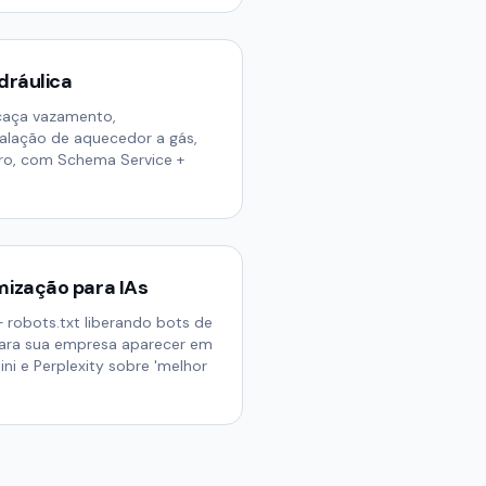
dráulica
(caça vazamento,
talação de aquecedor a gás,
irro, com Schema Service +
ização para IAs
 robots.txt liberando bots de
 para sua empresa aparecer em
i e Perplexity sobre 'melhor