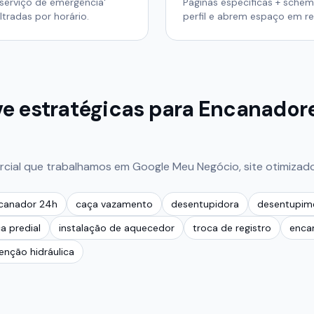
'serviço de emergência'
Páginas específicas + sche
ltradas por horário.
perfil e abrem espaço em re
e estratégicas para
Encanadore
cial que trabalhamos em Google Meu Negócio, site otimizado
canador 24h
caça vazamento
desentupidora
desentupim
ca predial
instalação de aquecedor
troca de registro
encan
nção hidráulica