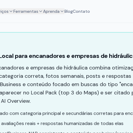
viços
Ferramentas
Aprenda
Blog
Contato
Local para encanadores e empresas de hidráuli
canadores e empresas de hidráulica combina otimiza
categoria correta, fotos semanais, posts e respostas a
usiness e conteúdo focado em buscas do tipo "enca
 aparecer no Local Pack (top 3 do Maps) e ser citado
AI Overview.
izado com categoria principal e secundárias corretas para e
 avaliações reais + respostas humanizadas de todas elas