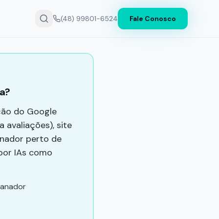
(48) 99801-6524
Fale Conosco
ca?
ção do Google
 avaliações), site
nador perto de
 por IAs como
ncanador