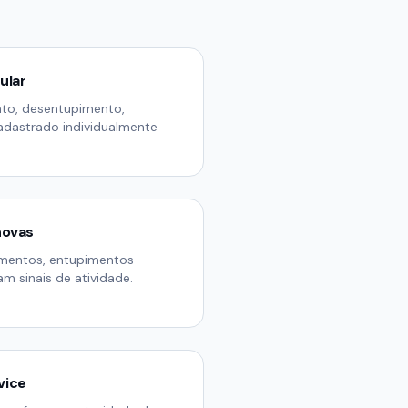
ular
nto, desentupimento,
adastrado individualmente
novas
amentos, entupimentos
am sinais de atividade.
vice