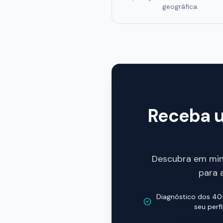
geográfica.
Receba u
Descubra em mi
para 
Diagnóstico dos 40
seu perfi