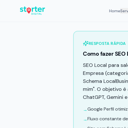
Home
Ser
RESPOSTA RÁPIDA
Como fazer SEO L
SEO Local para sal
Empresa (categoria
Schema LocalBusin
mim". O objetivo é
ChatGPT, Gemini e 
Google Perfil otimi
→
Fluxo constante de
→