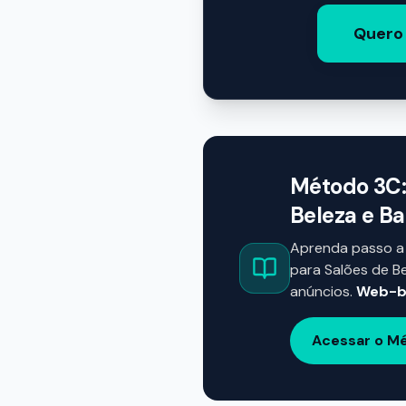
Quero 
Método 3C: 
Beleza e Ba
Aprenda passo a 
para Salões de B
anúncios.
Web-bo
Acessar o M