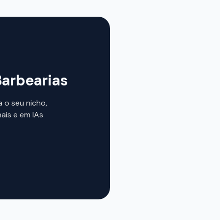
Barbearias
 o seu nicho,
ais e em IAs