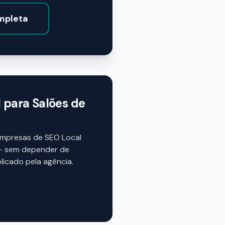
ompleta
 para Salões de
empresas de SEO Local
 — sem depender de
licado pela agência.