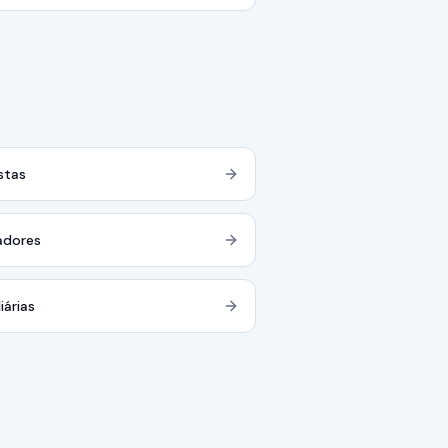
stas
adores
iárias