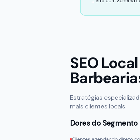
Site com Schema Lo
→
SEO Local
Barbearia
Estratégias especializa
mais clientes locais.
Dores do Segmento
Clientes agendando direto c