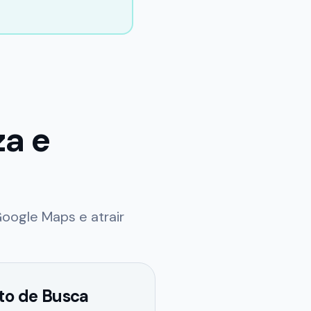
za e
oogle Maps e atrair
o de Busca