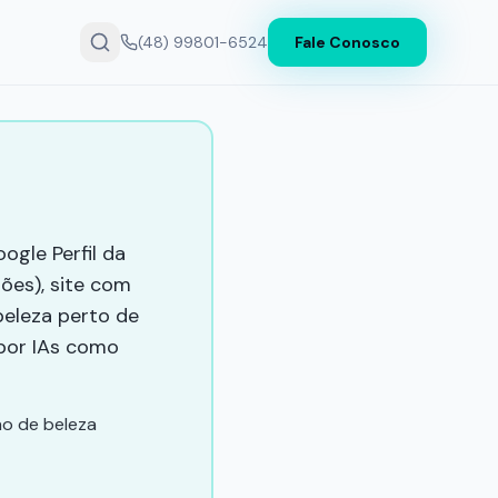
(48) 99801-6524
Fale Conosco
ogle Perfil da
ões), site com
beleza perto de
 por IAs como
ão de beleza