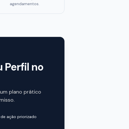
agendamentos.
Perfil no
 um plano prático
misso.
 de ação priorizado