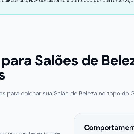
calBusiness, NAP consistente e conteúdo por bairro/serviço
 para
Salões de Bele
s
das para colocar sua
Salão de Beleza
no topo do G
Comportament
om concorrentes via Google